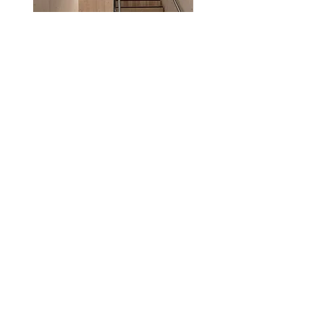
AREAL
60.000 m²
EIERSKAP
NCC
ARKITEKT
Lund+Slaato
ILLUSTRASJON
Lund+Slaato
FOTO: NCC