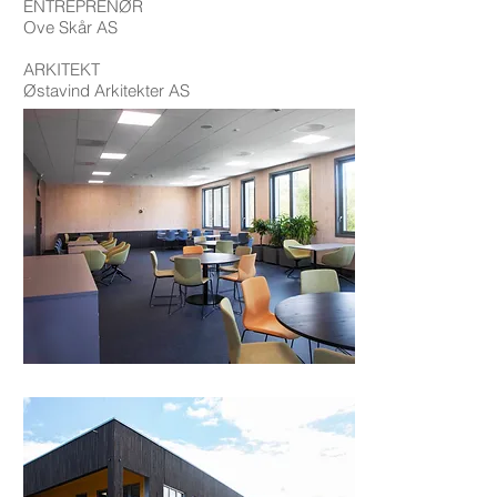
ENTREPRENØR
Ove Skår AS
ARKITEKT
Østavind Arkitekter AS
FOTO
Arne Glomdal