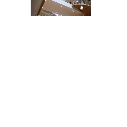
Foto: Marita Nilsen / Christian Brekke
Osmo Nordic AS
Hovinmovegen 14, 2060 Gardermoen