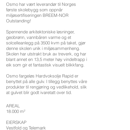
Osmo har vært leverandør til Norges
første skolebygg som oppnår
miljøsertifiseringen BREEM-NOR
Outstanding!
Spennende arkitektoniske løsninger,
geobrønn, vannbåren varme og et
solcelleanlegg på 3500 kvm på taket, gjør
denne skolen unik i miljøsammenheng.
Skolen har utstrakt bruk av treverk, og har
blant annet en 13,5 meter høy vindeltrapp i
eik som gir et fantastisk visuelt blikkfang.
Osmo fargeløs Hardvoksolje Rapid er
benyttet på alle gulv. I tillegg benyttes våre
produkter til rengjøring og vedlikehold, slik
at gulvet blir godt ivaretatt over tid.
AREAL
18.000 m²
EIERSKAP
Vestfold og Telemark